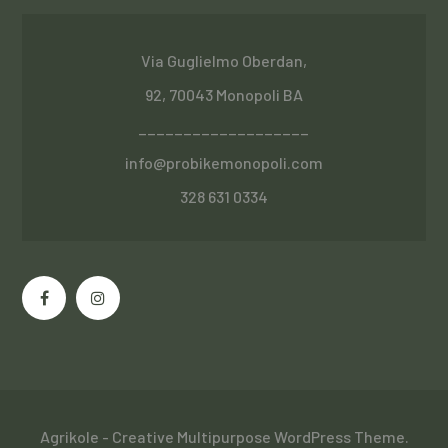
Via Guglielmo Oberdan,
92, 70043 Monopoli BA
___________________
info@probikemonopoli.com
328 631 0334
Agrikole - Creative Multipurpose WordPress Theme.