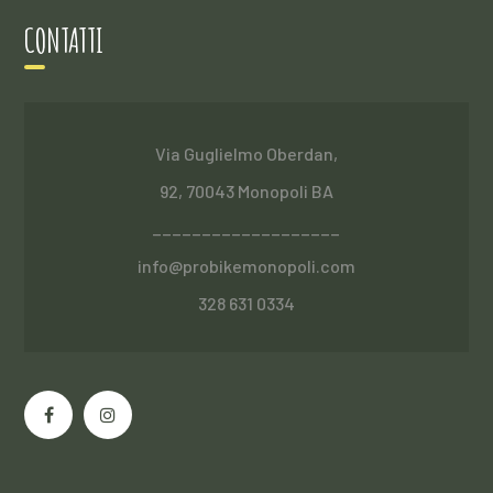
CONTATTI
Via Guglielmo Oberdan,
92, 70043 Monopoli BA
___________________
info@probikemonopoli.com
328 631 0334